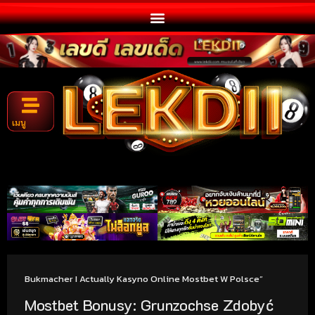
เมนู
Bukmacher I Actually Kasyno Online Mostbet W Polsce”
Mostbet Bonusy: Grunzochse Zdobyć