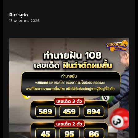
ฝันว่างูกัด
15 พฤษภาคม 2026