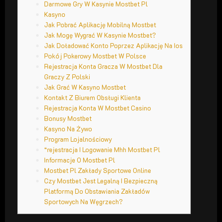
Darmowe Gry W Kasynie Mostbet Pl
Kasyno
Jak Pobrać Aplikację Mobilną Mostbet
Jak Mogę Wygrać W Kasynie Mostbet?
Jak Doładować Konto Poprzez Aplikację Na Ios
Pokój Pokerowy Mostbet W Polsce
Rejestracja Konta Gracza W Mostbet Dla
Graczy Z Polski
Jak Grać W Kasyno Mostbet
Kontakt Z Biurem Obsługi Klienta
Rejestracja Konta W Mostbet Casino
Bonusy Mostbet
Kasyno Na Żywo
Program Lojalnościowy
“rejestracja I Logowanie Mhh Mostbet Pl
Informacje O Mostbet Pl
Mostbet Pl Zakłady Sportowe Online
Czy Mostbet Jest Legalną I Bezpieczną
Platformą Do Obstawiania Zakładów
Sportowych Na Węgrzech?