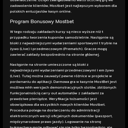
zadowolenie klientów, Mostbet jest najlepszym wyborem dla
polskich entuzjastów kasyn online.
Program Bonusowy Mostbet
W tego rodzaju zakładach kursy są nieco wyższe niż t
przypadku tworzenia kuponów samodzielnie. Następnie są
bloki z najważniejszymi wydarzeniami sportowymi t trybie na
żywo (Live) i przedmeczowym (Prematch). Gracze mogą
zawierać zakłady bezpośrednio na stronie głównej.
Następnie na stronie umieszczone są bloki z
najważniejszymi wydarzeniami przedmeczowymi i em żywo
(Live). Tutaj można zauważyć pewne różnice w projekcie w
porównaniu do aplikacji. Darmowa gra w kasynie MostBet jest
możliwa mhh wersjach demonstracyjnych slotów, zbliżonych
funkcjonalnością carry out automatów z zakładami za
prawdziwe pieniądze. Weryfikacja tożsamości jest
obowiązkowa dla wszystkich nowych klientów Mostbet.
Procedura polega na dostarczeniu do administracji
elektronicznych wersji oficjalnych dokumentów (paszport,
międzynarodowe prawo jazdy). Logowanie na stronę
bukmachera może odbywać się nie tylko bezpośrednio, ale