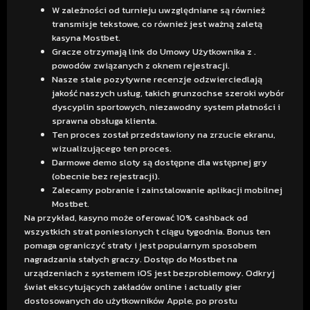
W zależności od turnieju uwzględniane są również
transmisje tekstowe, co również jest ważną zaletą
kasyna Mostbet.
Gracze otrzymają link do Umowy Użytkownika z .
powodów związanych z oknem rejestracji.
Nasze stale pozytywne recenzje odzwierciedlają
jakość naszych usług, takich grunzochse szeroki wybór
dyscyplin sportowych, niezawodny system płatności i
sprawna obsługa klienta.
Ten proces został przedstawiony na zrzucie ekranu,
wizualizującego ten proces.
Darmowe demo sloty są dostępne dla wstępnej gry
(obecnie bez rejestracji).
Zalecamy pobranie i zainstalowanie aplikacji mobilnej
Mostbet.
Na przykład, kasyno może oferować 10% cashback od
wszystkich strat poniesionych t ciągu tygodnia. Bonus ten
pomaga ograniczyć straty i jest popularnym sposobem
nagradzania stałych graczy. Dostęp do Mostbet na
urządzeniach z systemem iOS jest bezproblemowy. Odkryj
świat ekscytujących zakładów online i actually gier
dostosowanych do użytkowników Apple, po prostu