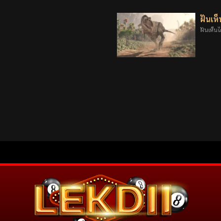
ฝันเห
ฝันเห็นไ