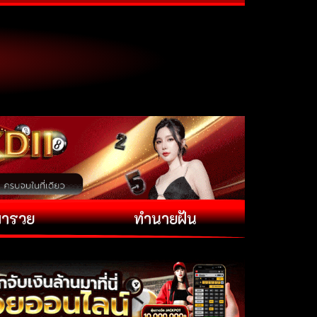
พารวย
ทำนายฝัน