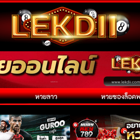
หวยลาว
หวยซองล็อค