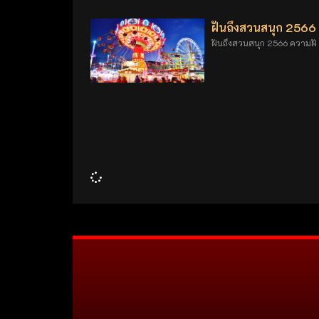
ฝันถึงสวนสนุก 2566
ฝันถึงสวนสนุก 2566 ความฝั