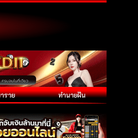
พารวย
ทำนายฝัน