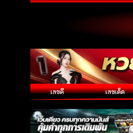
เลขดี
เลขเด็ด