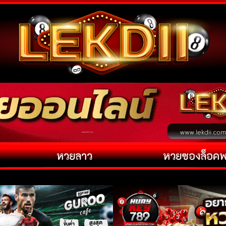
หวยลาว
หวยซองล็อค