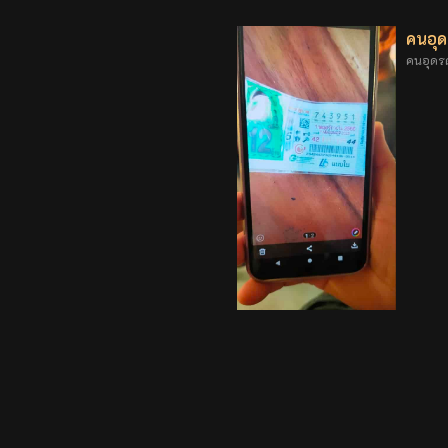
คนอุด
คนอุดร