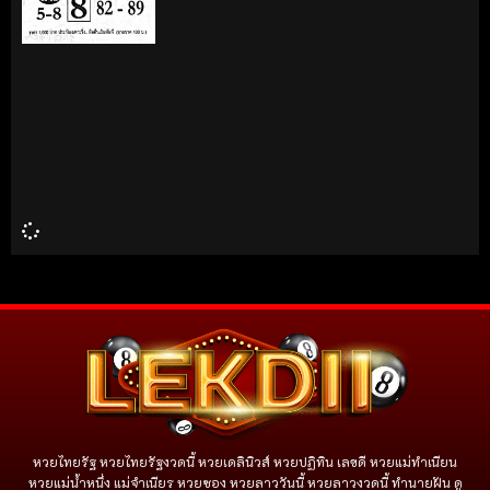
หวยไทยรัฐ หวยไทยรัฐงวดนี้ หวยเดลินิวส์ หวยปฏิทิน เลขดี หวยแม่ทำเนียน
หวยแม่น้ำหนึ่ง แม่จําเนียร หวยซอง หวยลาววันนี้ หวยลาวงวดนี้ ทำนายฝัน ดู