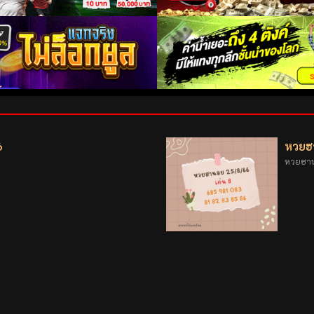
6
หวยฮ
า
หวยฮา