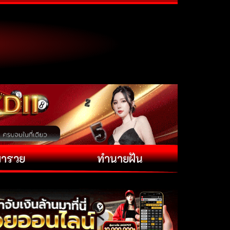
พารวย
ทำนายฝัน