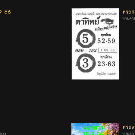
-9-66
หวยตา
หวยตาทิ
หวยลา
ลาว
หวยลาวว