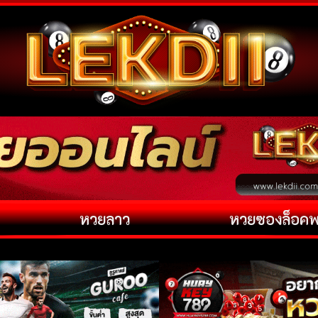
หวยลาว
หวยซองล็อค