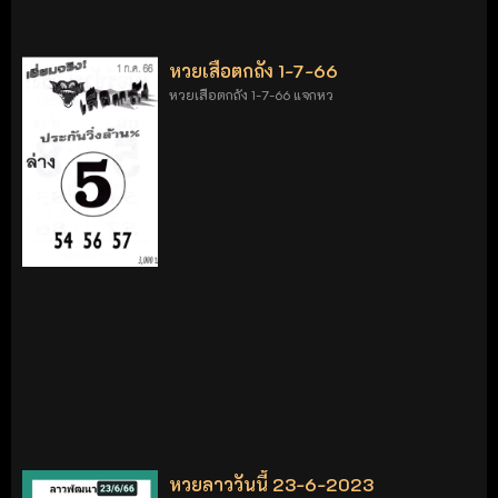
หวยเสือตกถัง 1-7-66
หวยเสือตกถัง 1-7-66 แจกหว
หวยลาววันนี้ 23-6-2023