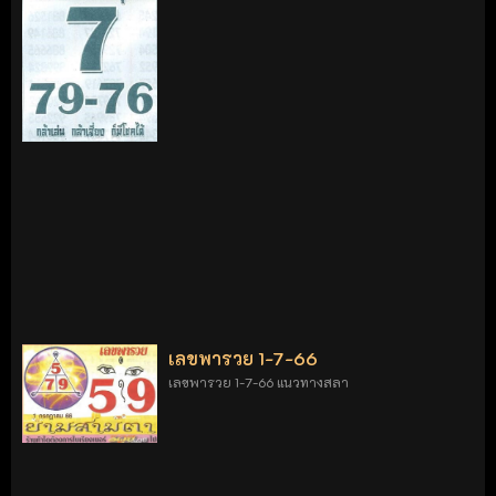
เลขพารวย 1-7-66
เลขพารวย 1-7-66 แนวทางสลา