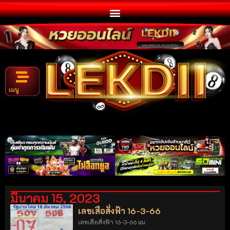
เมนู
มีนาคม 15, 2023
เลขเสือสั่งฟ้า 16-3-66
เลขเสือสั่งฟ้า 16-3-66 แน