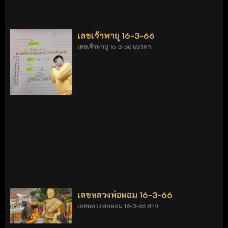
เลขเจ้าพายุ 16-3-66
เลขเจ้าพายุ 16-3-66 แนวทา
เลขหลวงพ่อผอม 16-3-66
เลขหลวงพ่อผอม 16-3-66 สาว