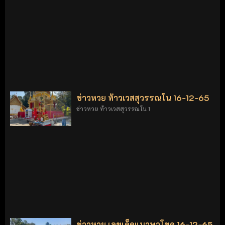
ข่าวหวย ท้าวเวสสุวรรณโน 16-12-65
ข่าวหวย ท้าวเวสสุวรรณโน 1
ข่าวหวย เลขเด็ดแมวพาโชค 16-12-65