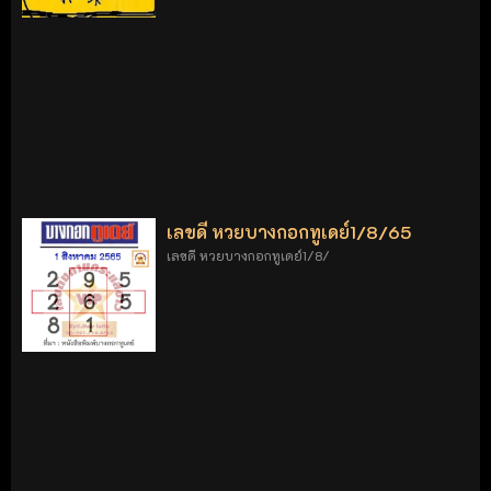
เลขดี หวยบางกอกทูเดย์1/8/65
เลขดี หวยบางกอกทูเดย์1/8/