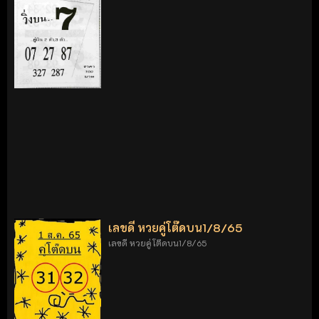
เลขดี หวยคู่โต๊ดบน1/8/65
เลขดี หวยคู่โต๊ดบน1/8/65