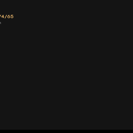
1/4/65
ค