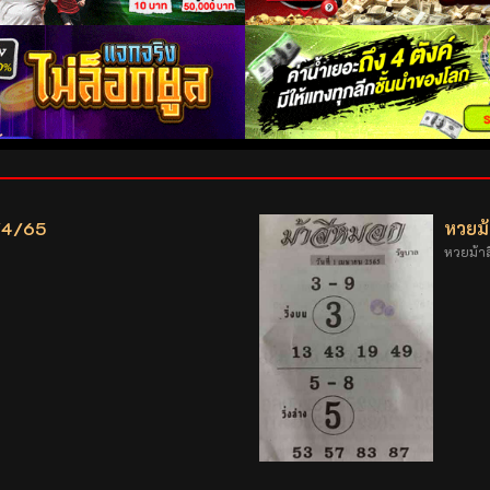
1/4/65
หวยม
หวยม้า