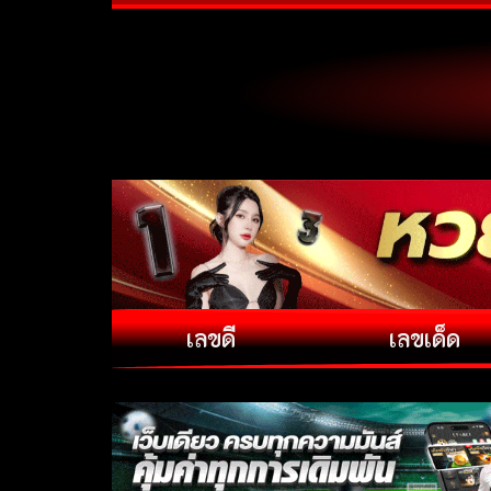
เลขดี
เลขเด็ด