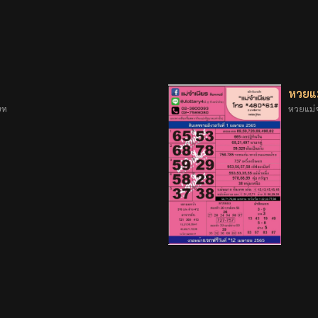
หวยแ
ยห
หวยแม่