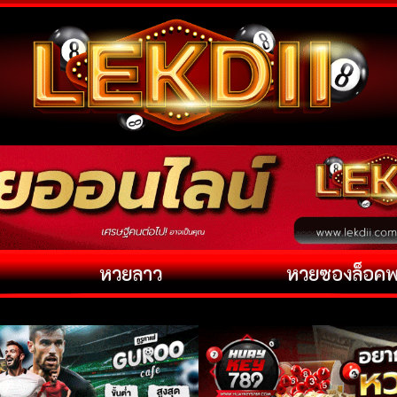
หวยลาว
หวยซองล็อค