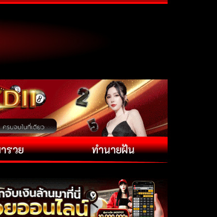
พารวย
ทำนายฝัน