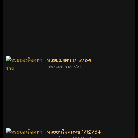
หวยแมงผา 1/12/64
หวยแมงผา 1/12/64
หวยยาใจคนจน 1/12/64