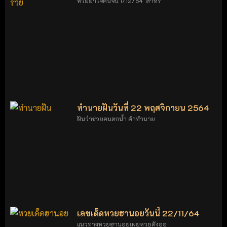
หวยยาใจคนจน 1/12/64 สำหร
ทำนายฝันวันที่ 22 พฤศจิกายน 2564
ฝันว่าช่วยคนตกน้ำ คำทำนาย
เลขเด็ดหวยฮานอยวันนี้ 22/11/64
แนวทางหวยฮานอยเผยหวยดังออ