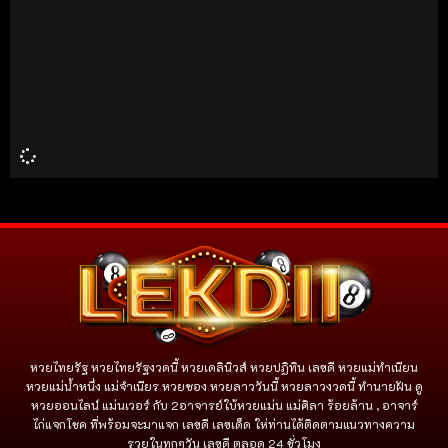
หวยไทยรัฐ หวยไทยรัฐงวดนี้ หวยเดลินิวส์ หวยปฏิทิน เลขดี หวยแม่ทำเนียน
หวยแม่น้ำหนึ่ง แม่จําเนียร หวยซอง หวยลาววันนี้ หวยลาวงวดนี้ ทำนายฝัน ดู
หวยออนไลน์ แม่นเวอร์ กับ 2อาจารย์ใบ้หวยแม่น แม่ศิลา ร้อยล้าน , อาจาร์
ไก่แจกโชค ที่พร้อมจะมาแจก เลขดี เลขเด็ด ให่ท่านได้ติดตามแนวทางความ
รวยในทุกๆวัน เลขดี ตลอด 24 ชั่วโมง