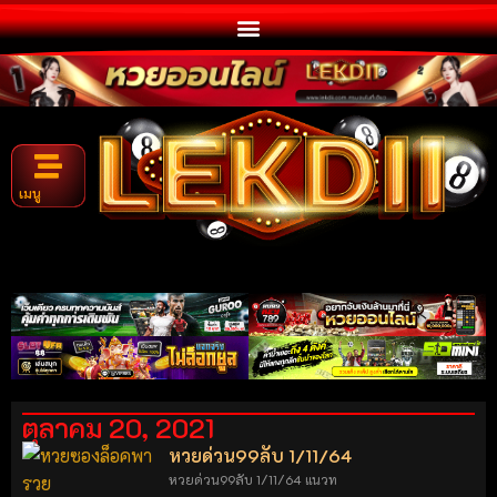
เมนู
ตุลาคม 20, 2021
หวยด่วน99ลับ 1/11/64
หวยด่วน99ลับ 1/11/64 แนวท