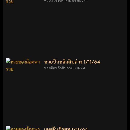
หวยคนชี้โชค 1/11/64 แนวทา
หวยปักหลักสิบล่าง 1/11/64
หวยปักหลักสิบล่าง 1/11/64
เลขลับร้อย8 1/11/64