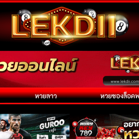
หวยลาว
หวยซองล็อค