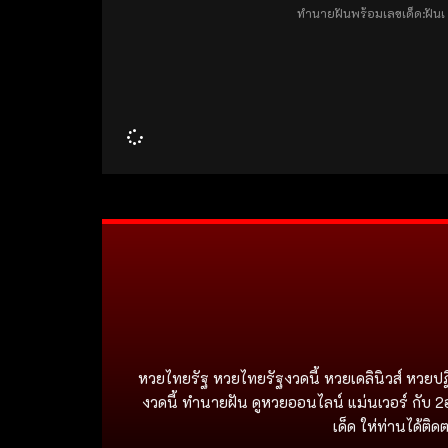
ทำนายฝันพร้อมเลขเด็ด:ฝันเ
หวยไทยรัฐ หวยไทยรัฐงวดนี้ หวยเดลินิวส์ หวยปฏ
งวดนี้ ทำนายฝัน ดูหวยออนไลน์ แม่นเวอร์ กับ 2
เด็ด ให่ท่านได้ต