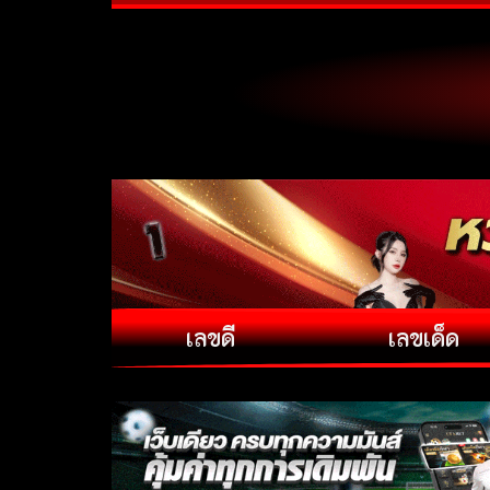
เลขดี
เลขเด็ด