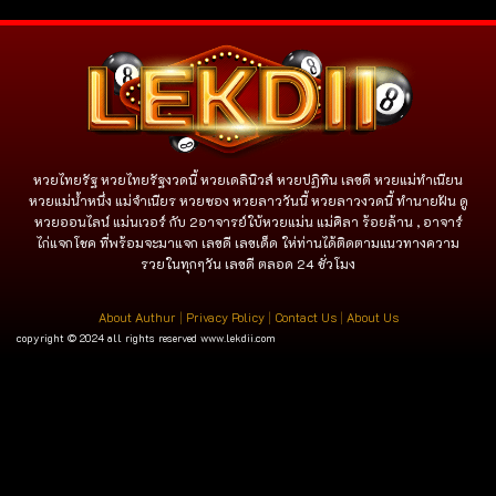
หวยไทยรัฐ หวยไทยรัฐงวดนี้ หวยเดลินิวส์ หวยปฏิทิน เลขดี หวยแม่ทำเนียน
หวยแม่น้ำหนึ่ง แม่จําเนียร หวยซอง หวยลาววันนี้ หวยลาวงวดนี้ ทำนายฝัน ดู
หวยออนไลน์ แม่นเวอร์ กับ 2อาจารย์ใบ้หวยแม่น แม่ศิลา ร้อยล้าน , อาจาร์
ไก่แจกโชค ที่พร้อมจะมาแจก เลขดี เลขเด็ด ให่ท่านได้ติดตามแนวทางความ
รวยในทุกๆวัน เลขดี ตลอด 24 ชั่วโมง
About Authur
|
Privacy Policy
|
Contact Us
|
About Us
copyright © 2024 all rights reserved
www.lekdii.com