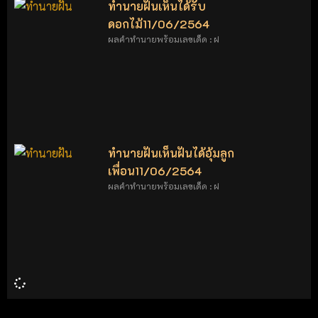
ทำนายฝันเห็นได้รับ
ดอกไม้11/06/2564
ผลคำทำนายพร้อมเลขเด็ด : ฝ
ทำนายฝันเห็นฝันได้อุ้มลูก
เพื่อน11/06/2564
ผลคำทำนายพร้อมเลขเด็ด : ฝ