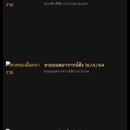
หวยฟ้าลิขิต 16/6/64 แนวทา
หวยยอดอาจารย์ดัง 16/6/64
หวยยอดอาจารย์ดัง 16/6/64