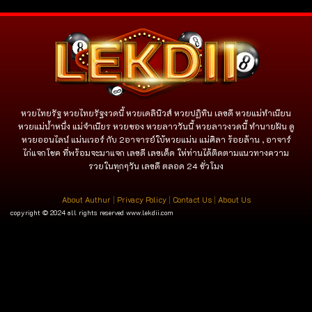
หวยไทยรัฐ หวยไทยรัฐงวดนี้ หวยเดลินิวส์ หวยปฏิทิน เลขดี หวยแม่ทำเนียน
หวยแม่น้ำหนึ่ง แม่จําเนียร หวยซอง หวยลาววันนี้ หวยลาวงวดนี้ ทำนายฝัน ดู
หวยออนไลน์ แม่นเวอร์ กับ 2อาจารย์ใบ้หวยแม่น แม่ศิลา ร้อยล้าน , อาจาร์
ไก่แจกโชค ที่พร้อมจะมาแจก เลขดี เลขเด็ด ให่ท่านได้ติดตามแนวทางความ
รวยในทุกๆวัน เลขดี ตลอด 24 ชั่วโมง
About Authur
|
Privacy Policy
|
Contact Us
|
About Us
copyright © 2024 all rights reserved
www.lekdii.com