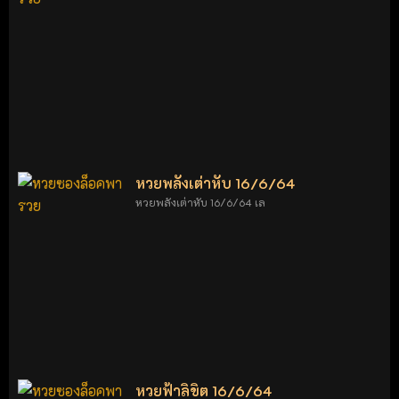
หวยพลังเต่าหับ 16/6/64
หวยพลังเต่าหับ 16/6/64 เล
หวยฟ้าลิขิต 16/6/64