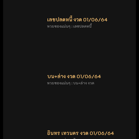
เลขปลดหนี้ งวด 01/06/64
หวยซองแม่นๆ : เลขปลดหนี้
บน+ล่าง งวด 01/06/64
หวยซองแม่นๆ : บน+ล่าง งวด
อินทร เทวนคร งวด 01/06/64