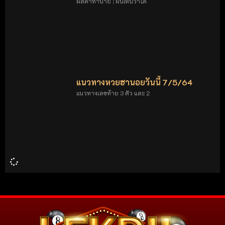
ผลคำทำนาย : ฝันเห็นว่าได้
แนวทางหวยฮานอยวันนี้ 7/5/64
แนวทางเลขท้าย 3 ตัว และ 2