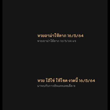
หวยอาม่าให้ลาภ 16/5/64
หวยอาม่าให้ลาภ 16/5/64 แจ
หวย ไอ้ไข่ ให้โชค งวดนี้ 16/5/64
มาพบกับการอัพเดทเลขเด็ด ห