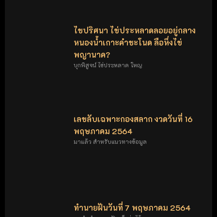
ไขปริศนา ไข่ประหลาดลอยอยู่กลาง
หนองน้ำเกาะคำชะโนด ลือหึ่งไข่
พญานาค?
บุกพิสูจน์ ไข่ประหลาด ใหญ
เลขลับเฉพาะกองสลาก งวดวันที่ 16
พฤษภาคม 2564
มาแล้ว สำหรับแนวทางข้อมูล
ทำนายฝันวันที่ 7 พฤษภาคม 2564