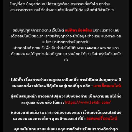
ใหญ่ที่สุด ข้อมูลชัดเจนมีความถูกต้อง สามารถเชื่อถือได้ ทุกท่าน
สามารถตรวจหวยได้อย่างครบถ้วนโดยที่ไม่ต้องเสียค่าใช้จ่ายใด ๆ
ขอบคุณทุกๆการติดตาม เว็บไซต์
แม่ศิลา ร้อยล้าน
แจกแนวทาง เลข
เด็ดออนไลน์ ของเรา เราขอสัญญาว่าจะนำข้อมูล ข่าวหวย แนวทางหวย
แม่นๆ มาฝากทุกท่านในทุกๆวัน
ฝากกดไลค์ กดแชร์ เพื่อเป็นกำลังใจให้ทีมงาน
lekdii.com
ของเรา
ด้วยนะคะ ขอให้ทุกท่านโชคดี ถูกหวย รวยโชค ได้รางวัลใหญ่กันถ้วนหน้า
ค่ะ
ไม่มีกั๊ก เรื่องการคำนวณสูตรเรายืนหนึ่ง การให้โชคเน้นคุณภาพ มี
แผงลอยตั้งรอให้เอฟซีลุ้นโชคอยู่เยอะที่สุด คลิก :
เลขเด็ดออนไลน์
ผู้สนับสนุนหลัก ทางออกไปสู่ความปังของท่าน เช็คความแม่นได้ทั้ง
ล่าสุดและย้อนหลัง ได้แก่ :
https://www.lekdii.com/
หมดเวลาคิดแล้ว เพราะทางทีมงานของเรา เว็บเลขเด็ดออนไลน์ดัง
รวบรวมแนวทางเด็ดๆ สูตรดีๆของแท้ ที่นี่ :
ลอตเตอรี่ออนไลน์
คุณจะไม่ตกขบวนแน่นอน หลุดมาแล้วสำหรับแนวทางดีๆล่าสุด