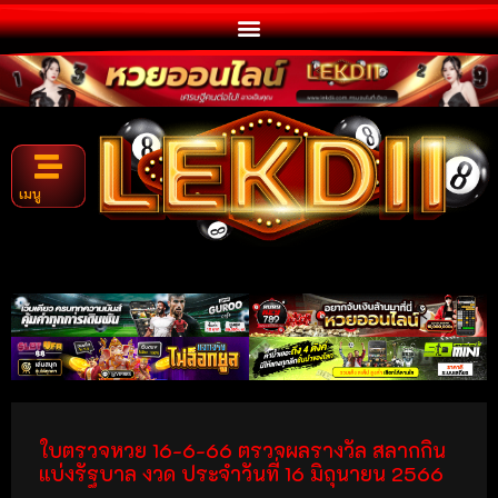
เมนู
ใบตรวจหวย 16-6-66 ตรวจผลรางวัล สลากกิน
แบ่งรัฐบาล งวด ประจำวันที่ 16 มิถุนายน 2566