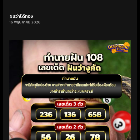
ฝันว่าได้ทอง
16 พฤษภาคม 2026