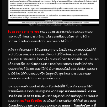
ใบตรวจหวย 16-6-66
ตรวจสลาก ตรวจรางวัล ตรวจเลข ตรวจ
ลอตเตอรี่ ท่านสามารถเช็ครางวัล สลากกินแบ่งรัฐบาลไทย ได้ทุก
รางวัล ที่เว็บไซต์ของเราได้ที่นี่ ฟรี ตลอด 24ชั่วโมง
หลังจากที่กองสลาก ได้ออกครบทุกรางวัลแล้ว ตรวจหวยออนไลน์ ผู้ที่
สนใจใบตรวจหวย สามารถรออัพเดทได้ที่นี่ หลังหวยออกไปแล้ว
ประมาณ 1 ชั่วโมงหรือเร็วกว่านั้น จบครบที่เดียว ไม่ว่าจะเป็น ข่าวหวย เลข
เด็ด หวยเด็ด เลขดี แนวทางหวย หวยไทย หวยลาว จากสำนักดังทั่ว
ประเทศ ที่เราได้รวบรวมมาไว้ที่นี่ เว็บหวยออนไลน์ 888 อันดับ 1 ของเรา
มาให้ท่าน ได้ติดตามแบบฟรีๆ ในทุกๆวัน ทุกท่านสามารถตรวจเลข
มงคล ย้อนหลังได้ทุกงวด ทุกวันที่ผ่านมา
จะตรวจ เลขเด็ดออนไลน์ ย้อนหลังกลับไปกี่ปี กี่งวดก็สามารถทำได้
พร้อมทั้งผล สลากกินแบ่งรัฐบาล งวดล่าสุด
ตรวจลอตเตอรี่ , ตรวจ
รางวัล
กับ
ใบ ตรวจ หวย
สามารถระบุงวดวันที่ด้วยตัวคุณเอง จะค้นหา
ผลสลาก
แม่ศิลา ร้อยล้าน
งวดไหน ก็สามารถค้นหาได้ทันที ตรวจเลข
ย้อนหลังงวดล่าสุด แหล่งรวบรวมผลหวย
ผลสลากกินแบ่งรัฐบาล
ที่