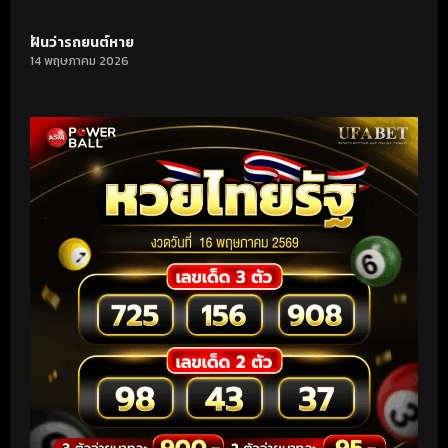
ฝันว่ารถยนต์หาย
14 พฤษภาคม 2026