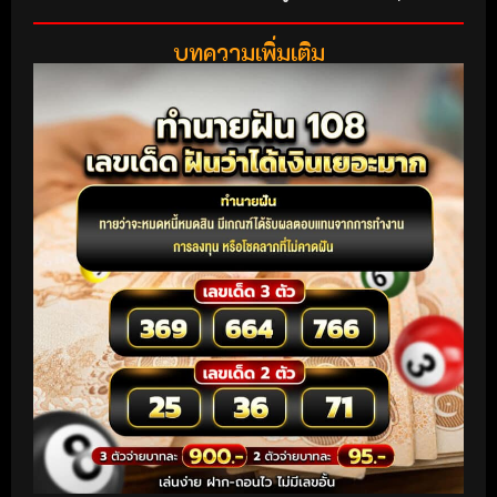
บทความเพิ่มเติม