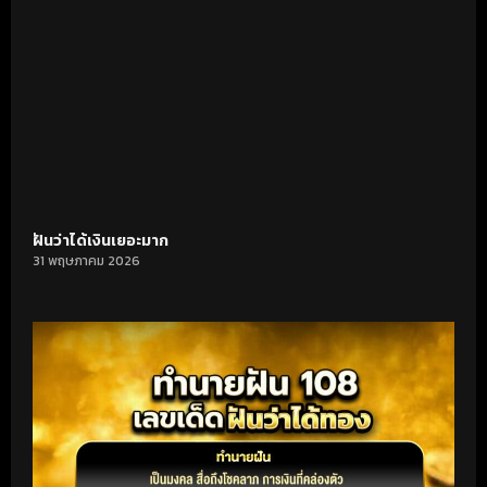
ฝันว่าได้เงินเยอะมาก
31 พฤษภาคม 2026