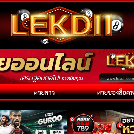
หวยลาว
หวยซองล็อค