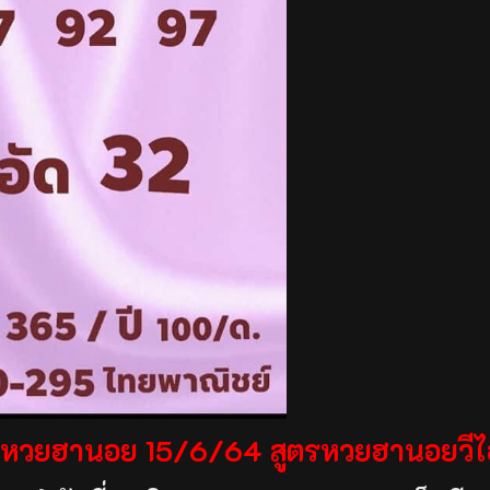
หวยฮานอย 15/6/64 สูตรหวยฮานอยวีไอพ