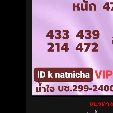
แนวทาง