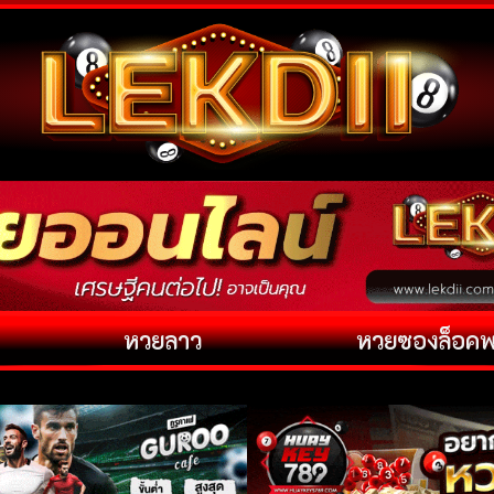
หวยลาว
หวยซองล็อค