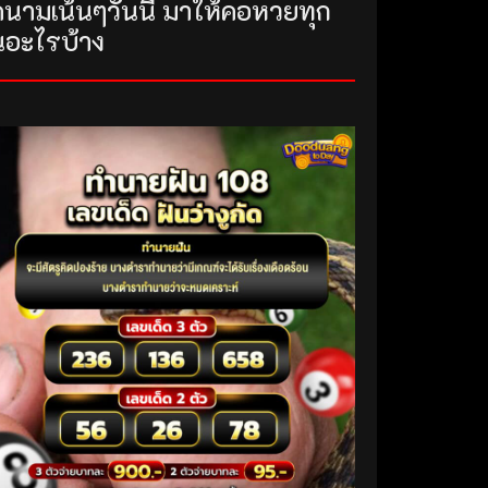
นามเน้นๆวันนี้ มาให้คอหวยทุก
นอะไรบ้าง