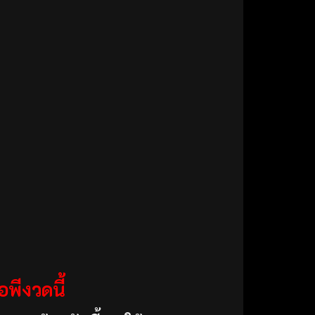
ีงวดนี้