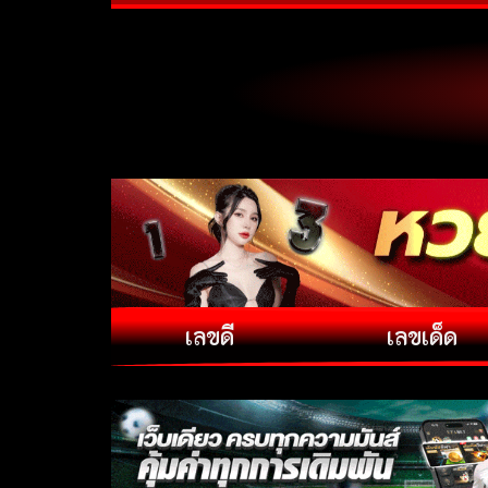
เลขดี
เลขเด็ด