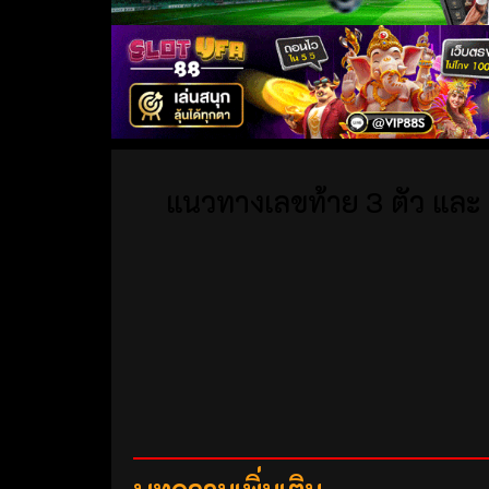
แนวทางเลขท้าย 3 ตัว และ