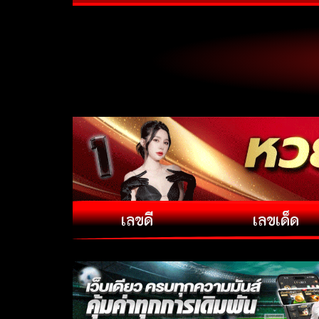
เลขดี
เลขเด็ด