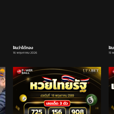
ฝันว่าได้ทอง
ฝัน
16 พฤษภาคม 2026
15 