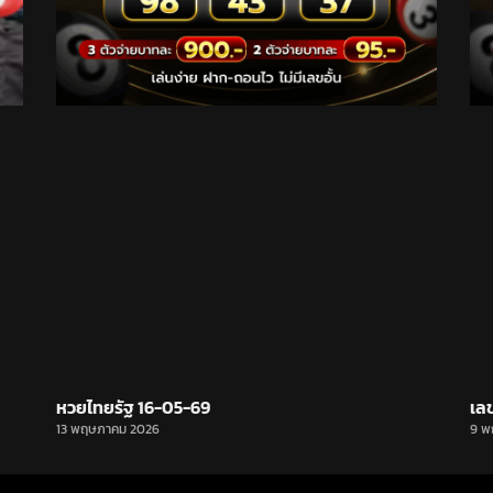
หวยไทยรัฐ 16-05-69
เล
13 พฤษภาคม 2026
9 พ