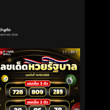
ว่างูกัด
พฤษภาคม 2026