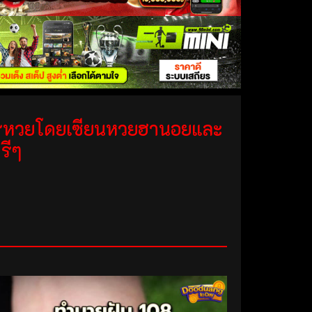
ตรหวยโดยเซียนหวยฮานอยและ
รีๆ