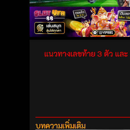
แนวทางเลขท้าย 3 ตัว และ
บทความเพิ่มเติม