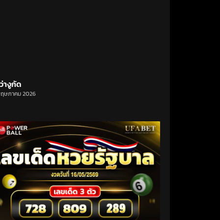
ว่างูกัด
พฤษภาคม 2026