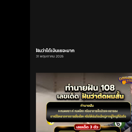
ฝันว่าได้เงินเยอะมาก
31 พฤษภาคม 2026