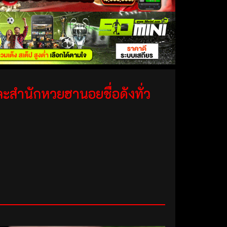
สำนักหวยฮานอยชื่อดังทั่ว