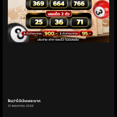
ฝันว่าได้เงินเยอะมาก
31 พฤษภาคม 2026