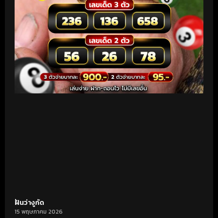
ฝันว่างูกัด
15 พฤษภาคม 2026