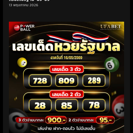
13 พฤษภาคม 2026