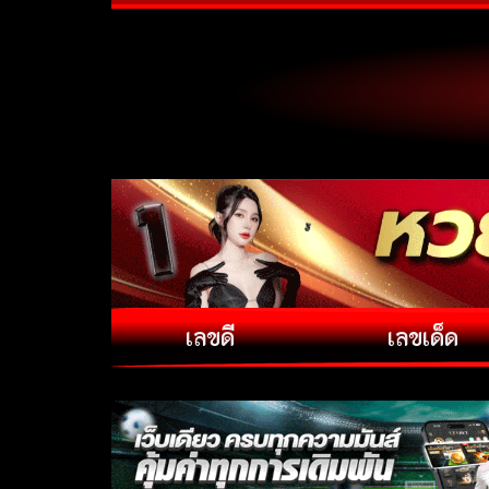
เลขดี
เลขเด็ด