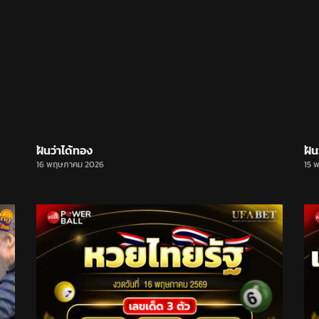
ฝันว่าได้ทอง
ฝัน
16 พฤษภาคม 2026
15 