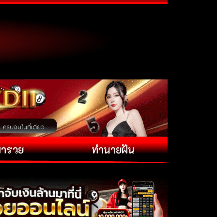
พารวย
ทำนายฝัน