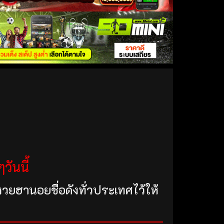
ันนี้
ฮานอยชื่อดังทั่วประเทศไว้ให้