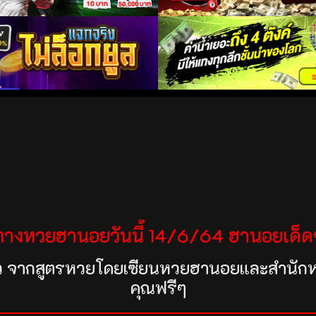
างหวยฮานอยวันนี้ 14/6/64 ฮานอยเด็ดๆว
ัว จากสูตรหวยโดยเซียนหวยฮานอยและสำนักหวย
คุณฟรีๆ