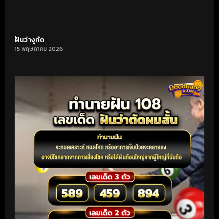
ฝันว่างูกัด
15 พฤษภาคม 2026