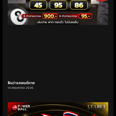
ฝันว่ารถยนต์หาย
14 พฤษภาคม 2026