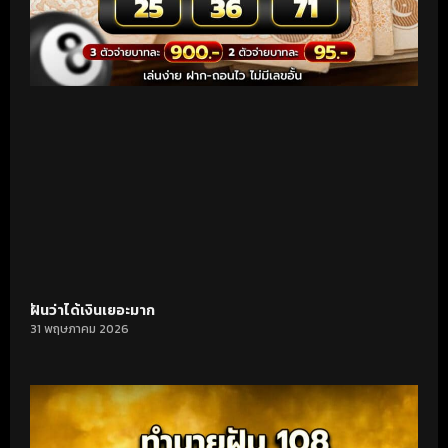
ฝันว่าได้เงินเยอะมาก
31 พฤษภาคม 2026