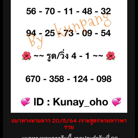
แนวทางหวยลาว 20/5/64 เจาะสูตรหวยลาวพา
รวย