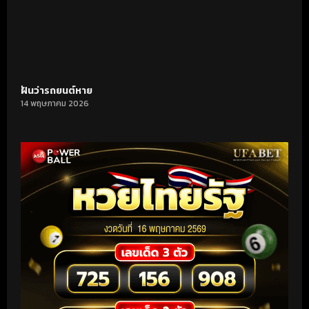
ฝันว่ารถยนต์หาย
14 พฤษภาคม 2026