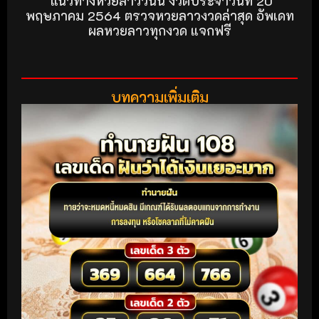
แนวทางหวยลาววันนี้ งวดประจำวันที่ 20
พฤษภาคม 2564 ตรวจหวยลาวงวดล่าสุด อัพเดท
ผลหวยลาวทุกงวด แจกฟรี
บทความเพิ่มเติม