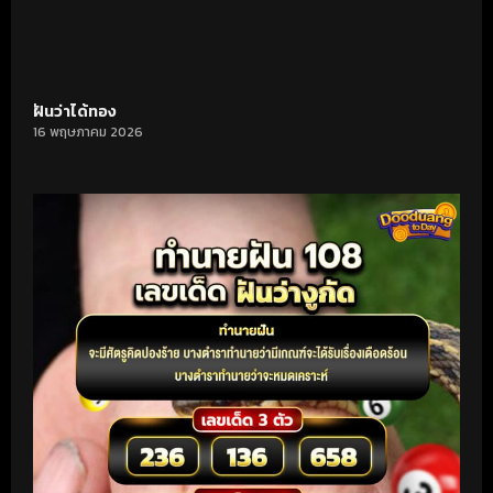
ฝันว่าได้ทอง
16 พฤษภาคม 2026