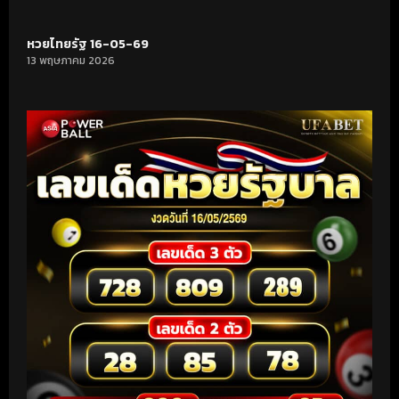
หวยไทยรัฐ 16-05-69
13 พฤษภาคม 2026