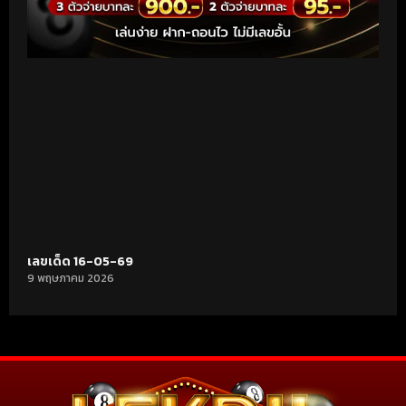
เลขเด็ด 16-05-69
9 พฤษภาคม 2026