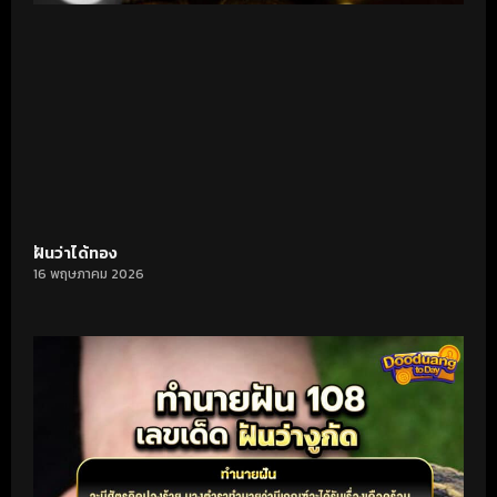
ฝันว่าได้ทอง
16 พฤษภาคม 2026