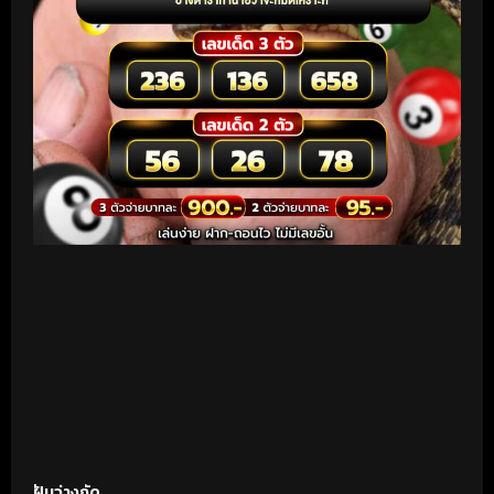
ฝันว่างูกัด