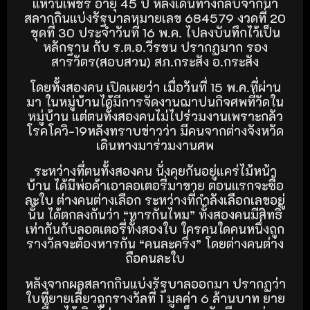
แหวนเพ็ชร อายุ 45 ปี หลังเดินทางกลับจากนำ
สลากกินแบ่งรัฐบาลหมายเลข 684579 งวดที่ 20
ชุดที่ 30 ประจำวันที่ 16 พ.ค. ไปลงบันทึกไว้เป็น
หลักฐาน กับ ร.ต.อ.วีรชน ปรากฏมาก รอง
สารวัตร(สอบสวน) สภ.กระสัง อ.กระสัง
โดยทั้งสองคน เปิดเผยว่า เมื่อวันที่ 15 พ.ค.ที่ผ่าน
มา ในหมู่บ้านได้มีการจัดงานฌาปนกิจศพที่วัดใน
หมู่บ้าน แต่ตนทั้งสองคนไม่ไปร่วมงานเพราะกลัว
โรคโควิ-19หลังทราบข่าวว่า มีคนจากต่างจังหวัด
เดินทางมาร่วมงานศพ
ระหว่างที่ตนทั้งสองคน นั่งคุยกันอยู่แคร่ไม้หน้า
บ้าน ได้มีพ่อค้าเอาลอเตอรี่มาขาย ตอนแรกจะซื้อ
ละใบ ต่างคนต่างเลือก ระหว่างที่กำลังเลือกเลขอยู่
นั้น ได้ตกลงกันว่า “หารกันไหม” ทั้งสองคนมีสิทธิ์
เท่ากันกับลอตเตอรี่ทั้งสองใบ ใครคนใดคนหนึ่งถูก
รางวัลจะต้องหารกัน “คนละครึ่ง” โดยต่างคนต่าง
ถือคนละใบ
หลังจากผลสลากกินแบ่งรัฐบาลออกมา ปรากฏว่า
ใบที่ยายเลี้ยวถูกรางวัลที่ 1 มูลค่า 6 ล้านบาท ยาย