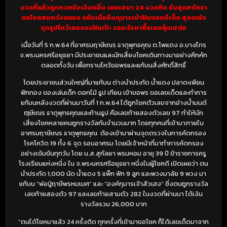
งวดที่แล้วถูกหวยรับเงินหมื่น เผยเฮมา 24 งวดติด รับสุดศรัทธา
ขอโชคสมหวังตลอด แย้มเมื่อคืนกุมารเข้าฝันบอกทีเด็ด สุดตกใจ
จุดธูปไหว้เลขตรงฝันเป๊ะ รออะไรหาซื้อเลขลุ้นเฮต่อ
เมื่อวันที่ 5 ก.พ.64 ที่อาศรมฤาษีเณร ธาตุพุทธคุณ ต.โพแตง อ.บางไทร
จ.พระนครศรีอยุธยา มีประชาชนและนักเสี่ยงโชคเดินทางมาอย่างคึกคัก
ตลอดทั้งวัน เพื่อกราบไหว้ขอพรและแก้บนสิ่งศักดิ์สิทธิ์
โดยประชาชนส่วนใหญ่ที่มาแก้บน ต่างนำประทัด น้ำแดง ปลาตะเพียน
ฟักทอง ของเล่นเด็ก ดอกไม้ ธูป เทียน เข้าขอพร ขอเลขเด็ดและทำการ
แก้บนหลังงวดที่ผ่านมาวันที่ 1 ก.พ.64 ได้ถูกโชคตัวเลขจากอ่างน้ำมนต์
ฤๅษีเณร ธาตุพุทธคุณและก้านธูป คือเลขท้ายสองตัวเลข 97 ทำให้นัก
เสี่ยงโชคหลายคนถูกรางวัลกันจำนวนมาก โดยทุกคนที่เข้ามาภายใน
อาศรมฤาษีเณร ธาตุพุทธคุณ ต้องเข้ามาผ่านจุดตรวจในการคัดกรอง
โรคโควิด 19 ทั้ง 6 จุด รอบอาศรม โดยมีเจ้าหน้าที่มาทำการคัดกรอง
อย่างเข้มข้นทุกวัน โดย น.ส.สุกัลยา พรมหอม อายุ 39 ปี ข้าราชการครู
โรงเรียนแห่งหนึ่ง ใน จ.พระนครศรีอยุธยา หนึ่งในผู้โชคดี เปิดเผยว่า ตน
นำประทัด 1,000 นัด น้ำแดง 5 แพ็ก ฟัก 9 ลูก และพวงมาลัย 9 พวง มา
แก้บน “พ่อปู่ฤาษีพรหมเมศ” และ “องค์กุมารเจ้าสัวเฮง” ซึ่งตนถูกรางวัล
เลขท้ายสองตัว 97 และเลขท้ายสามตัว 282 ในงวดที่ผ่านมา ได้เงิน
รางวัลรวม 26,000 บาท
“ตนได้โชคมาแล้ว 24 ครั้งติด ทุกครั้งที่เข้ามาขอโชค ก็ได้เลขเด็ดมาจาก