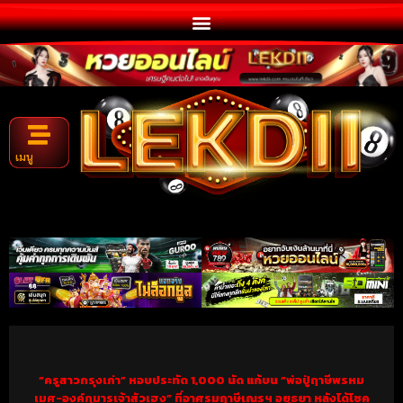
เมนู
“ครูสาวกรุงเก่า” หอบประทัด 1,000 นัด แก้บน “พ่อปู่ฤาษีพรหม
เมศ-องค์กุมารเจ้าสัวเฮง” ที่อาศรมฤาษีเณรฯ อยุธยา หลังได้โชค