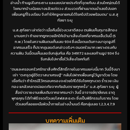
อ่างน้ำ ก้านธูปในกระถาง และเลขปลายประทัดที่จุดแก้บน ส่วนใหญ่ตนได้
โชคมากบ้างน้อยบางแล้วแต่ดวง ส่วนงวดที่ผ่านมาตนนำเลขไปบอก
เพื่อนครูที่โรงเรียน จึงทำให้ครูหลายคนได้โชคไปด้วยพร้อมตน” น.ส.สุ
กัลยา ระบุ
น.ส.สุกัลยา เล่าต่อว่า เมื่อคืนนี้ช่วงเวลาตีสอง ตนฝันเห็นกุมารสีทอง
มาบอกว่า ถ้าอยากถูกหวยอีกให้เข้ามาเสี่ยงโชคที่อาศรมเย็นวันนี้ (5
ก.พ.) โดยในความฝันตนเห็นเลข 934 ซึ่งเมื่อตนเดินทางมาจุดธูปที่
อาศรมเสร็จ ก็ปรากฏเลขดังกล่าวจริงๆ ตนตกใจมาก เพราะตรงกับ
ความฝัน วันนี้ตนเห็นเลขจับกลุ่มกันเ คือ 349172 และเลขก้านธูป 934 จึง
รีบกลับไปหาซื้อไว้เสี่ยงโชคทันที
“ตนและครอบครัวศรัทธาสิ่งศักดิ์สิทธิ์ภายในอาศรมแห่งนี้มาก วันนี้จึงมา
เช่า “ตะกรุดคู่ชีวิตวาสนาเศรษฐี” กลับไปฝากเพื่อนครูไว้บูชาด้วย โดย
เชื่อกันว่า ถ้าใครมีไว้ครอบครองจะช่วยให้ได้รับโชคทุกงวด ร่ำรวย เงิน
ทอง แคล้วคลาดปลอดภัยจากภัยอันตรายทุกครั้ง” น.ส.สุกัลยา ระบุ ผู้
สื่อข่าวรายงานเพิ่มเติมจากอาศรมฯว่า วันนี้ อาจารย์ฤาษีเณร ธาตุ
พุทธคุณ ได้ทำพิธีจรดตัวเลขโสฬสสะระตะ ซึ่งเป็นพิธีกรรมโบราณ โดย
ตัวเลขที่ลอยเหนือผิวน้ำภายในอ่างน้ำมนต์ คือกลุ่มเลข 1,2,3,4,7,9
บทความเพิ่มเติม