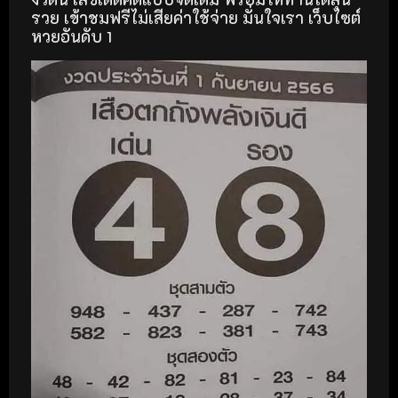
รวย เข้าชมฟรีไม่เสียค่าใช้จ่าย มั่นใจเรา เว็บไซต์
หวยอันดับ 1