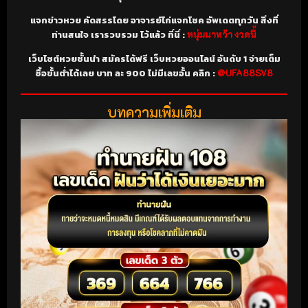
แจกข่าวหวย คัดสรรโดย อาจารย์ไก่แจกโชค อัพเดตทุกวัน สิ่งที่
ท่านสนใจ เรารวบรวม ไว้แล้ว ที่นี่ :
หนุ่มนาหว้า งวดนี้
เว็บไซต์หวยชั้นนำ สมัครได้ฟรี เว็บหวยออนไลน์ อันดับ 1 จ่ายเต็ม
ซื้อขั้นต่ำได้เลย บาท ละ 900 ไม่มีเลขอั้น คลิก :
@UFA88SV8
บทความเพิ่มเติม