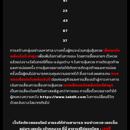
81
23
43
87
37
การสร้างกลุ่มอย่างมหาศาล บางครั้งผู้คนจะร่วมกลุ่มลุ้นหวย
เสือตกถัง
พลังเงินดี ล่าสุด
เพื่อเพิ่มโอกาสในการชนะ โดยการซื้อหลายๆ ตั๋วหวย
แล้วแบ่งรางวัลในกรณีที่ชนะ แง่มุมต่าง ๆ ในการลุ้นหวย การติดสุดท้าย
และการบ่อยครั้ง การลุ้นหวยอาจก่อให้เกิดการติดสุดท้ายและการบ่อย
ครั้งเมื่อผู้คนไม่สามารถควบคุมความอยากได้ ซึ่งอาจส่งผลกระทบ
หวย
ซองเสือตกถังพลังเงินดี
ต่อเศรษฐกิจและการเสี่ยงเข้าสู่ภาวะทางการ
เงินการเสี่ยงการเสี่ยงการลุ้นหวย
หวยเสือตกถังพลังเงินดีล่าสุด
เป็นการเสี่ยงโชคที่มีโอกาสแพ้สูงกว่าการชนะ การซื้อตั๋วหวยอาจทำให้
ผู้คนหวงความหวัง
https://www.lekdii.com
ในการเปลี่ยนชีวิต
ด้วยเงินรางวัลมากเกินไป
เว็บไซต์หวยออนไลน์ มาแรงให้ท่านสามารถ ชมข่าวหวย เลขเด็ด
แม่นๆ เลขดัง เข้าทุกงวด ที่นี่ อาจารย์ไก่แจกโชค :
เลขดี