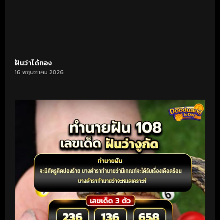
ฝันว่าได้ทอง
16 พฤษภาคม 2026