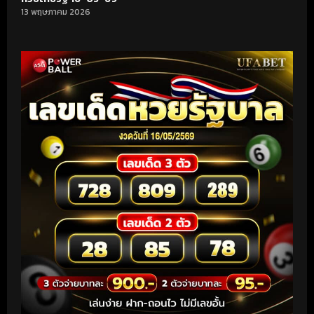
13 พฤษภาคม 2026