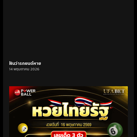
ฝันว่ารถยนต์หาย
14 พฤษภาคม 2026