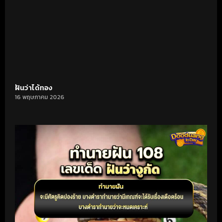
ฝันว่าได้ทอง
16 พฤษภาคม 2026