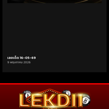
เลขเด็ด 16-05-69
9 พฤษภาคม 2026