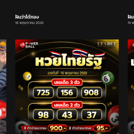
ฝันว่าได้ทอง
ฝัน
16 พฤษภาคม 2026
15 