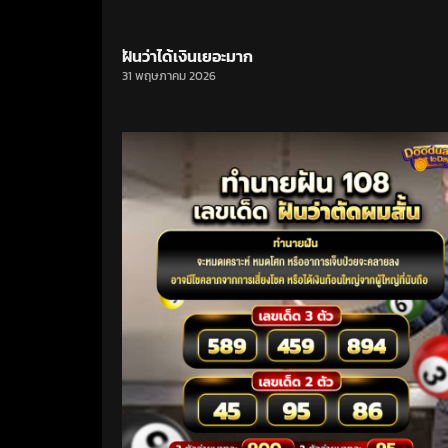
ฝันว่าได้เงินเยอะมาก
31 พฤษภาคม 2026