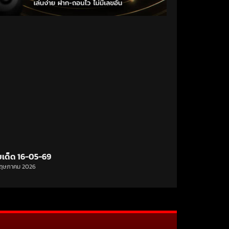
ขเด็ด 16-05-69
ฤษภาคม 2026