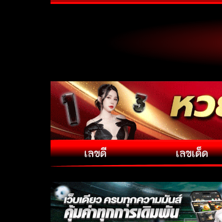
เลขดี
เลขเด็ด