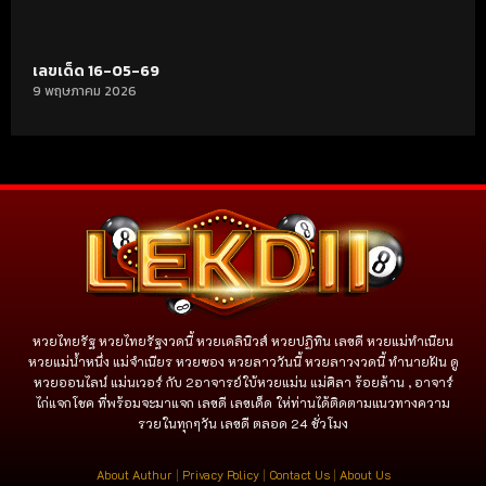
เลขเด็ด 16-05-69
9 พฤษภาคม 2026
หวยไทยรัฐ หวยไทยรัฐงวดนี้ หวยเดลินิวส์ หวยปฏิทิน เลขดี หวยแม่ทำเนียน
หวยแม่น้ำหนึ่ง แม่จําเนียร หวยซอง หวยลาววันนี้ หวยลาวงวดนี้ ทำนายฝัน ดู
หวยออนไลน์ แม่นเวอร์ กับ 2อาจารย์ใบ้หวยแม่น แม่ศิลา ร้อยล้าน , อาจาร์
ไก่แจกโชค ที่พร้อมจะมาแจก เลขดี เลขเด็ด ให่ท่านได้ติดตามแนวทางความ
รวยในทุกๆวัน เลขดี ตลอด 24 ชั่วโมง
About Authur
|
Privacy Policy
|
Contact Us
|
About Us