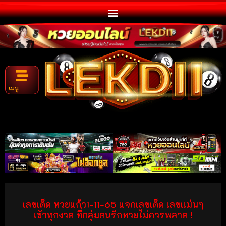
เมนู
เลขเด็ด หวยแก้ว1-11-65 แจกเลขเด็ด เลขแม่นๆ
เข้าทุกงวด ที่กลุ่มคนรักหวยไม่ควรพลาด !