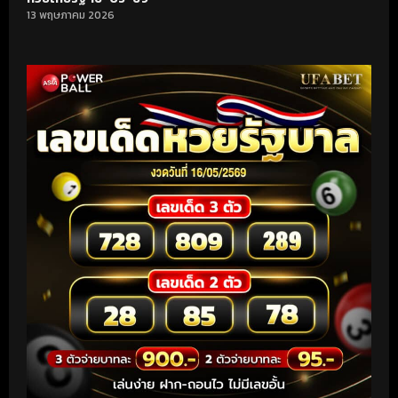
13 พฤษภาคม 2026