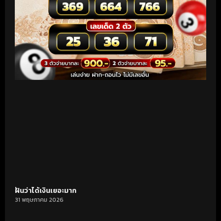
ฝันว่าได้เงินเยอะมาก
31 พฤษภาคม 2026