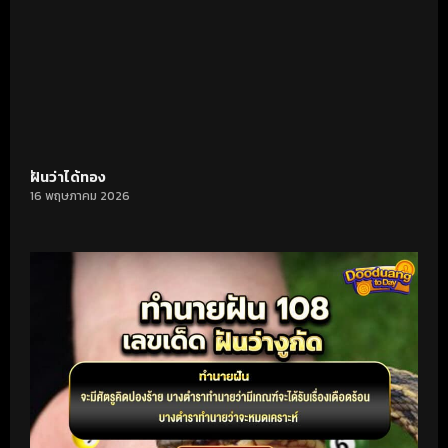
ฝันว่าได้ทอง
16 พฤษภาคม 2026