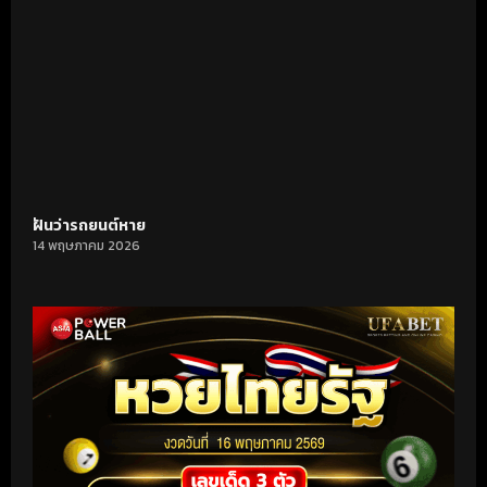
ฝันว่ารถยนต์หาย
14 พฤษภาคม 2026