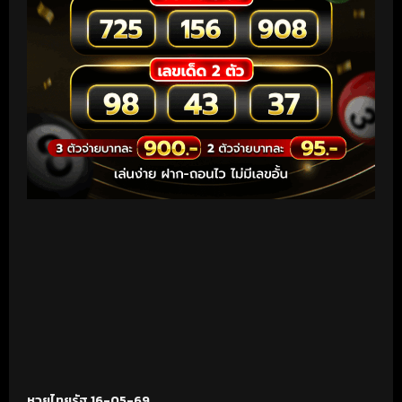
หวยไทยรัฐ 16-05-69