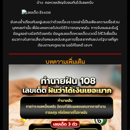
บ้าง คอหวยเชิญรับชมกันได้เลยครับ
ยังคงย้ำเตือนกันอยู่เสมอว่าด้วยเรื่องราวเหล่านี้เป็นเพียงความเชื่อส่วน
บุคคลเท่านั้น พี่น้องคอหวยโปรดใช้วิจารณญาณใน การรับชมและรับรู้
ข้อมูลอย่างมีสติด้วยครับ ข้อมูลเลขเด็ดหวยเด็ดงวดนี้ ให้ไว้เพื่อเป็น
แนวทางในการเสี่ยงโชคและสนับสนุนการซื้อสลากกินแบ่งรัฐบาลที่ถูก
ต้องตามกฎหมาย ขอให้โชคดี เฮงๆ
บทความเพิ่มเติม