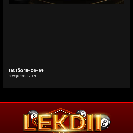
เลขเด็ด 16-05-69
9 พฤษภาคม 2026