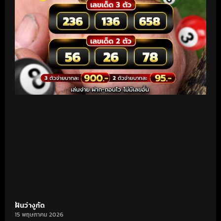
ฝันว่างูกัด
15 พฤษภาคม 2026