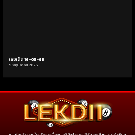
เลขเด็ด 16-05-69
9 พฤษภาคม 2026
หวยไทยรัฐ หวยไทยรัฐงวดนี้ หวยเดลินิวส์ หวยปฏิทิน เลขดี หวยแม่ทำเนียน