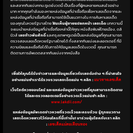
และสลากกินแบ่งกทม.ทูเดย์งวดนี้ เป็นเรื่องที่ผู้คนหลายคนสนใจอย่าง
มาก หากคุณกำลังมองหาแหล่งข้อมูลที่น่าเชื่อถือเพื่อหาเลขเด็ดจากและ
แหล่งข้อมูลที่น่าเชื่อถือที่สามารถใช้เป็นแนวทางใน การค้นหาเลขเด็ด
ของคุณในหวยรัฐบาลไทย
ฝันเห็นผู้ชายแปลกหน้า เลขเด็ด
บทความนี้
จะแนะนำแหล่งข้อมูลที่น่าเชื่อถือเหล่านี้ให้คุณ หนังสือพิมพ์ไทยเมือง, ดลิ
นิวส์
เลขท้าวพันศักดิ์
และกรุงเทพฯทูเดย์เป็นแหล่งข้อมูลที่คุณสามารถ
ตรวจสอบเลขเด็ดหวยรัฐบาลไทยได้ ทั้งสลากกินแบ่งและลอตเตอรี่ ที่มี
ความนิยมและเชื่อถือได้ในการให้ข้อมูลเลขเด็ดในงวดนี้ คุณสามารถ
ติดตามการอัพเดตสลากกินแบ่งจากหนังสือ
เพื่อให้คุณได้รับข่าวสารและข้อมูลเกี่ยวกับเลขดังต่าง ๆ ที่น่าสนใจ
อย่างแม่นยำเราได้รวบรวมเลขเด็ดแม่น ๆ คลิก :
แนวทางเลขเด็ด
เว็บไซต์หวยออนไลน์ และแหล่งข้อมูลข่าวหวยที่คุณสามารถติดตาม
ได้และตรวจลอตเตอรี่อย่างรวดเร็วแม่นยำ คลิก :
www.lekdii.com/
แหล่งข้อมูลอัพเดตข่าวหวยที่รวดเร็วและครบถ้วน รู้ทุกแนวทาง
เลขเด็ดหวยลาวไว้ก่อนใครที่นี้เท่านั้น! มาร่วมลุ้นโชคกับเรา คลิก
:
เลขเด็ดแม่ตะเคียนทอง