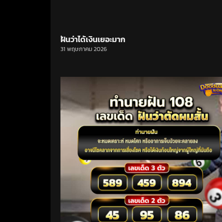
ฝันว่าได้เงินเยอะมาก
31 พฤษภาคม 2026