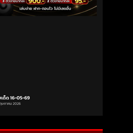
ขเด็ด 16-05-69
ฤษภาคม 2026