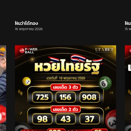
ฝันว่าได้ทอง
ฝัน
16 พฤษภาคม 2026
15 