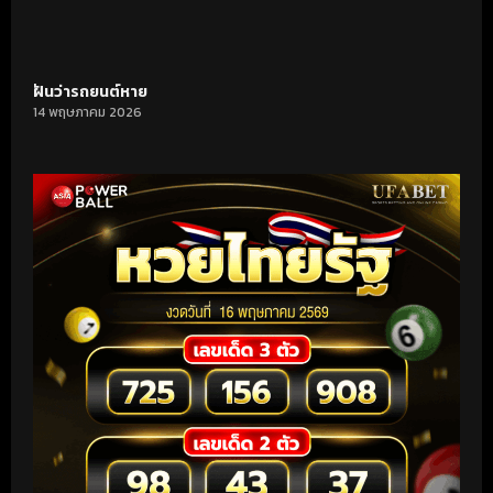
ฝันว่ารถยนต์หาย
14 พฤษภาคม 2026