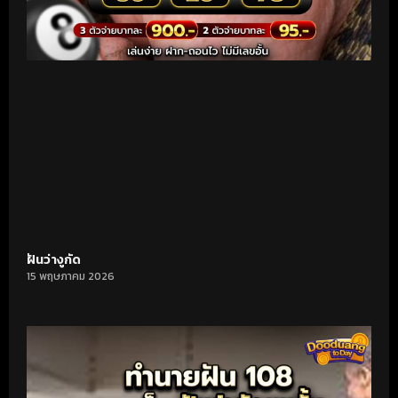
ฝันว่างูกัด
15 พฤษภาคม 2026