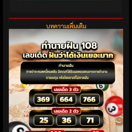
บทความเพิ่มเติม