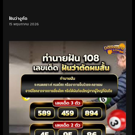
ฝันว่างูกัด
15 พฤษภาคม 2026