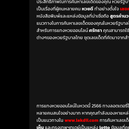
ประสิทธิภาพในการค้นหาเลขเด็ดของคุณ หวยรัฐบาล
เป็นเรื่องที่ผู้คนหลายคน
หวยดี
ทำอย่างตั้งใจ
เลขศ
หนังสือพิมพ์และแหล่งข้อมูลที่น่าเชื่อถือ
สูตรคำน
แนวทางในการค้นหาเลขเด็ดของคุณในหวยรัฐบาลไ
สำหรับการแทงหวยออนไลน์
ศรัทธา
คุณสามารถใช้ง
ต่างๆของหวยรัฐบาลไทย ชุดเลขเด็ดที่คัดมาจากส
การแทงหวยออนไลน์ในหวดนี้ 2566 ทางลอตเตอรี่
หลายคนสนใจอย่างมาก หากคุณกำลังมองหาแหล่งข้อม
เป็นแนวทางใน
www.lekdii.com
การค้นหาเลขเด็ด
เห็น
และกรุงเทพฯทูเดย์เป็นแหล่ง
lotto
ข้อมูลที