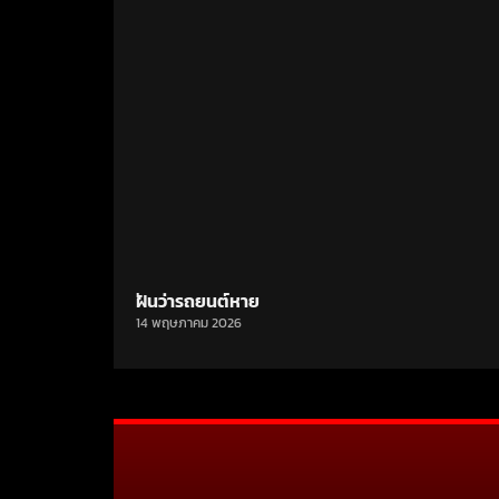
ฝันว่ารถยนต์หาย
14 พฤษภาคม 2026