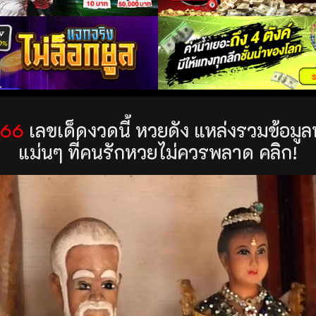
-66
เลขเด็ดงวดนี้ หวยดัง แหล่งรวมข้อมู
แม่นๆ ที่คนรักหวยไม่ควรพลาด คลิก!