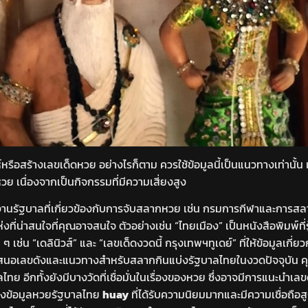
าะห์หรือสร้างเลขเด็ดหวย อย่างไรก็ตาม ควรใช้ข้อมูลนี้เป็นแนวทางเท่
ย เนื่องจากเป็นกิจกรรมที่มีความเสี่ยงสูง
รัฐบาลที่เกี่ยวข้องกับการจับสลากหวย เช่น กรมการกีฬาและการสลาก 
ห่งที่น่าสนใจที่คุณอาจสนใจ ตัวอย่างเช่น “ไทยเมือง” เป็นหนังสือพิมพ์
่น ๆ เช่น “เดลินิวส์” และ “เลขเด็ดงวดนี้ กรุงเทพฯทูเดย์” ที่ให้ข้อมูลเ
นำเสนอเลขดังและแนวทางสำหรับสลากกินแบ่งรัฐบาลไทยในงวดปัจจุบัน คุณ
 อีกทั้งยังมีบางวัดที่เชื่อมั่นในเรื่องของหวย ซึ่งอาจมีการแนะนำเ
่งข้อมูลหวยรัฐบาลไทย
huay
ที่ได้รับความนิยมมากและมีความเชื่อถือส