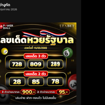
ว่างูกัด
พฤษภาคม 2026