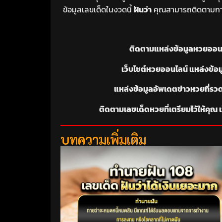
ข้อมูลเลขเด็ดในงวดนี้
ฝันว่า
คุณสามารถติดตามกา
ติดตามแหล่งข้อมูลหวยออนไลน์
เว็บไซต์หวยออนไลน์ แหล่งข้อ
แหล่งข้อมูลอัพเดตข่าวหวยที่รวดเร
ติดตามเลขเด็ดหวยที่เตรียมไว้ให้คุณ เว
บทความเพิ่มเติม