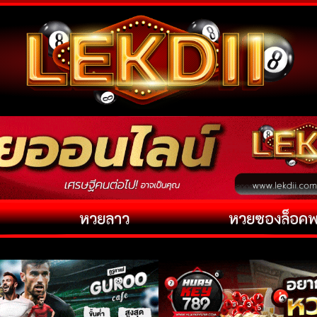
หวยลาว
หวยซองล็อค