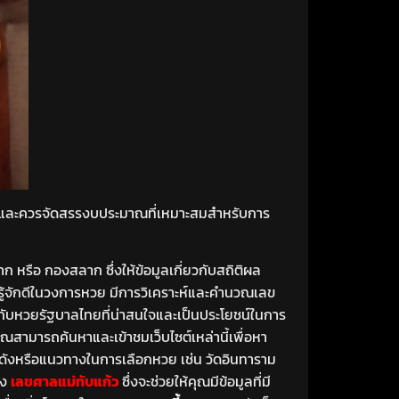
านั้น และควรจัดสรรงบประมาณที่เหมาะสมสำหรับการ
หรือ กองสลาก ซึ่งให้ข้อมูลเกี่ยวกับสถิติผล
ที่รู้จักดีในวงการหวย มีการวิเคราะห์และคำนวณเลข
กี่ยวกับหวยรัฐบาลไทยที่น่าสนใจและเป็นประโยชน์ในการ
สามารถค้นหาและเข้าชมเว็บไซต์เหล่านี้เพื่อหา
ลขดังหรือแนวทางในการเลือกหวย เช่น วัดอินทาราม
ูง
เลขศาลแม่ทับแก้ว
ซึ่งจะช่วยให้คุณมีข้อมูลที่มี