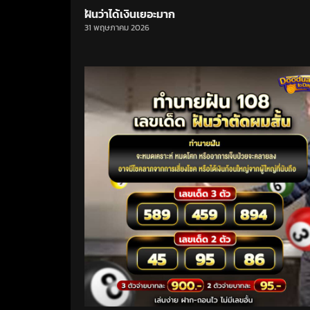
ฝันว่าได้เงินเยอะมาก
31 พฤษภาคม 2026