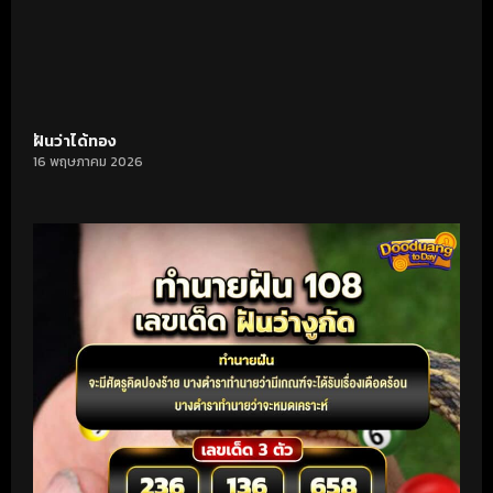
ฝันว่าได้ทอง
16 พฤษภาคม 2026