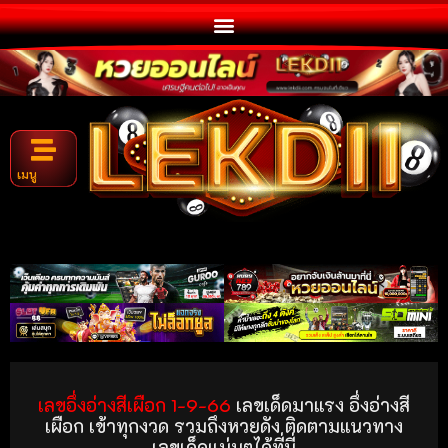
เมนู
เลขอึ่งอ่างสีเผือก 1-9-66
เลขเด็ดมาแรง อึ่งอ่างสี
เผือก เข้าทุกงวด รวมถึงหวยดัง ติดตามแนวทาง
เลขเด็ดแม่นๆได้ที่นี่