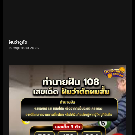
ฝันว่างูกัด
15 พฤษภาคม 2026