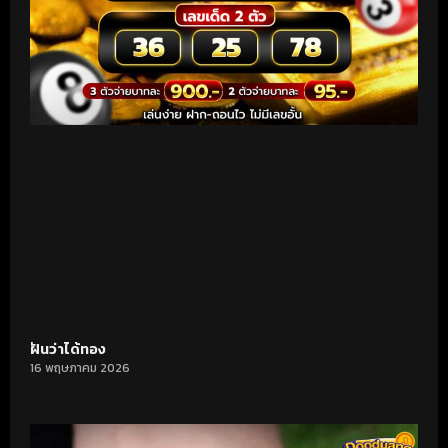
ฝันว่าได้ทอง
16 พฤษภาคม 2026