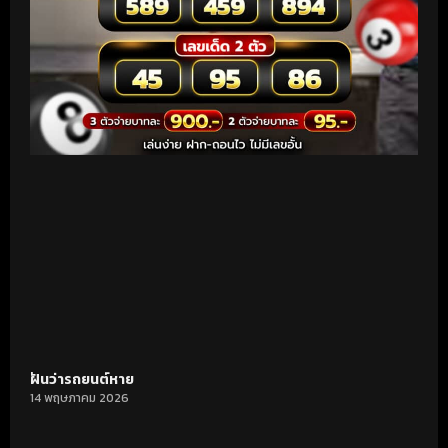
ฝันว่ารถยนต์หาย
14 พฤษภาคม 2026