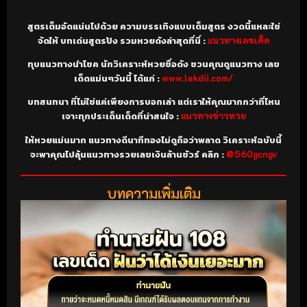
สูตรเต็มอัดแน่นไปด้วย ความบรรเทิงแบบเต็มสูตร งวดนี้แหละใช่
จัดให้ บทเด่นสูตรปัง รวมหวยดังล่าสุดที่นี่ :
แนวทางเลขเด็ด
ทุบแนวทางนำโชค นักวิเคราะห์หวยชื่อดัง ชวนคุณดูแนวทาง เลข
เด็ดแม่นๆวันนี้ ได้แก่ :
www.lekdii.com/
บทสนทนา ที่ไม่ใช่แค่เพียงการบอกเล่า แต่เราให้คุณมากกว่าที่ไหน
เจาะทุกประเด็นเด็ดที่น่าสนใจ :
แนวทางข่าวหวย
ให้หวยแม่นมาก แนวทางดีนาทีทองไม่ดูถือว่าพลาด วิเคราะห์ฉบับนี้
จะพาคุณไปลุ้นแนวทางรวยเลขเงินล้านชัวร์ คลิก :
@560gcngv
บทความเพิ่มเติม