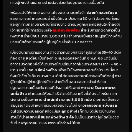
ทางผู้ใหญ่บ้านและชาวบ้านต้องช่วยกันปฐมพยาบาลเบื้องต้น
พร้อมแจ้งให้แพทย์ พยาบาลโรงพยาบาลตะกั่วป่า
ช่วยทำคลอดในรถ
และสามารถทำคลอดจนสำเร็จใช้เวลาประมาณ 30 นาที ปลอดภัยทั้งแม่
และลูก ท่ามกลางชาวบ้านที่ทราบข่าว ต่างมุงดูกันและคอยลุ้นให้กำลังใจ
เจ้าหน้าที่ที่ให้การช่วยเหลือ
แม่ศิลา ร้อยล้าน
สำหรับทารกดังกล่าวเป็น
เพศชาย น้ำหนักประมาณ 3,000 กรัม ร่างกายแข็งแรงสมบูรณ์ ทางด้าน
นายมนัสศักดิ์ ยวนแก้ว ผู้ใหญ่บ้านน้ำเค็ม ม.2 กล่าวว่า
เบื้องต้นทราบว่าแรงงาน ต่างด้าวคนดังกล่าวอายุประมาณ 35-40 ปีตั้ง
ท้อง อายุ 9 เดือน เป็นท้องที่ 6 หมอนัดคลอดวันที่ 6 พ.ค. 66 แต่วันนี้มี
อาการปวดท้องจึงได้เดินทางข้ามเรือมาจากฝั่งเกาะคอเขา ( เกาะ – คอ –
เขา ) มาขึ้น
รถ 3 ล้อพ่วงข้าง
เพื่อจะไปโรงพยาบาลตะกั่วป่า แต่เมื่อมา
ถึงหน้าวัดน้ำเค็ม ต.บางม่วง เด็กได้คลอดออกมามีสายสะดือติดอยู่ ทาง
ผู้ใหญ่บ้าน ผู้ช่วยผู้ใหญ่บ้าน เจ้าหน้าที่ อสม.และชาวบ้านได้ช่วย
ปฐมพยาบาลเบื้องต้น ก่อนที่ประสานให้แพทย์ พยาบาล
โรงพยาบาล
ตะกั่วป่า
มาทำคลอดให้จนสำเร็จโดยใช้เวลาครึ่งชั่วโมง สำหรับทารก
ดังกล่าวเป็นเพศชาย
น้ำหนักประมาณ 3,000 กรัม
ร่างกายแข็งแรง
สมบูรณ์ โดยเจ้าหน้าที่ช่วยเหลืออย่างเต็มที่
ข่าวเลขออกทะเบียนรถ
จนได้รับความปลอดภัยทั้งแม่และลูก อย่างไรก็ตาม ได้มีชาวบ้านบาง
ส่วนได้นำ
เลขทะเบียนรถพ่วงข้าง 3 ล้อ
ไปเป็นแนวทางลุ้นโชคในงวด
วันที่ 2 พฤษภาคม 2566 เพราะเชื่อว่าจะให้โชค.