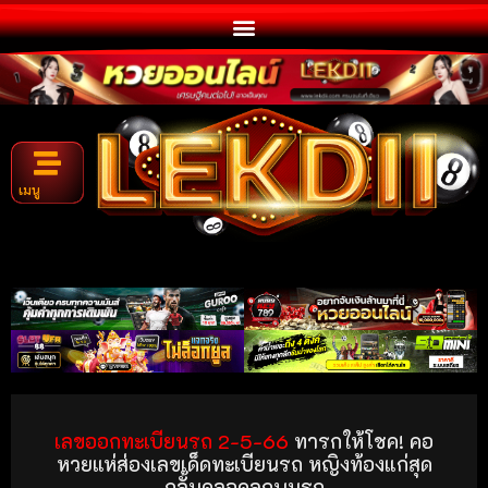
เมนู
เลขออกทะเบียนรถ 2-5-66
ทารกให้โชค! คอ
หวยแห่ส่องเลขเด็ดทะเบียนรถ หญิงท้องแก่สุด
กลั้นคลอดลูกบนรถ