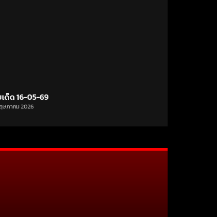
ขเด็ด 16-05-69
ฤษภาคม 2026