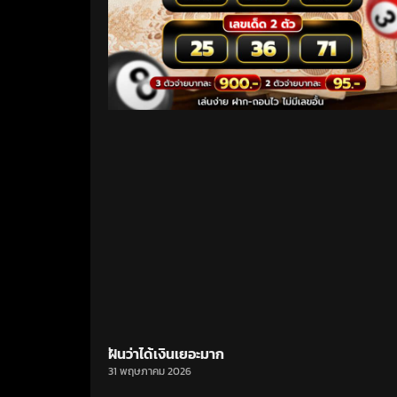
ฝันว่าได้เงินเยอะมาก
31 พฤษภาคม 2026