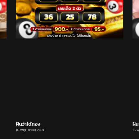
ฝันว่าได้ทอง
ฝัน
16 พฤษภาคม 2026
15 