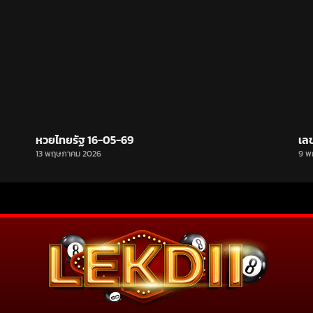
หวยไทยรัฐ 16-05-69
เล
13 พฤษภาคม 2026
9 พ