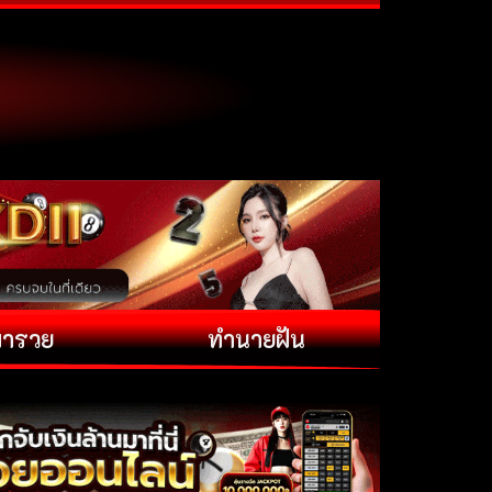
พารวย
ทำนายฝัน