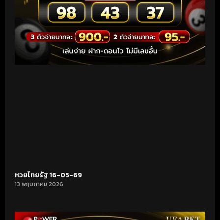
หวยไทยรัฐ 16-05-69
13 พฤษภาคม 2026