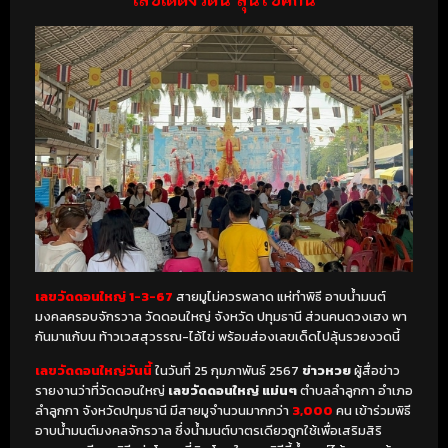
เลขวัดดอนใหญ่ 1-3-67
สายมูไม่ควรพลาด แห่ทำพิธี อาบน้ำมนต์
มงคลครอบจักรวาล วัดดอนใหญ่ จังหวัด ปทุมธานี ส่วนคนดวงเฮง พา
กันมาแก้บน ท้าวเวสสุวรรณ-ไอ้ไข่ พร้อมส่องเลขเด็ดไปลุ้นรวยงวดนี้
เลขวัดดอนใหญ่วันนี้
ในวันที่ 25 กุมภาพันธ์ 2567
ข่าวหวย
ผู้สื่อข่าว
รายงานว่าที่วัดดอนใหญ่
เลขวัดดอนใหญ่ แม่นๆ
ตำบลลำลูกกา อำเภอ
ลำลูกกา จังหวัดปทุมธานี มีสายมูจำนวนมากกว่า
3,000
คน เข้าร่วมพิธี
อาบน้ำมนต์มงคลจักรวาล ซึ่งน้ำมนต์บาตรเดียวถูกใช้เพื่อเสริมสิริ