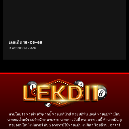
เลขเด็ด 16-05-69
9 พฤษภาคม 2026
หวยไทยรัฐ หวยไทยรัฐงวดนี้ หวยเดลินิวส์ หวยปฏิทิน เลขดี หวยแม่ทำเนียน
หวยแม่น้ำหนึ่ง แม่จําเนียร หวยซอง หวยลาววันนี้ หวยลาวงวดนี้ ทำนายฝัน ดู
หวยออนไลน์ แม่นเวอร์ กับ 2อาจารย์ใบ้หวยแม่น แม่ศิลา ร้อยล้าน , อาจาร์