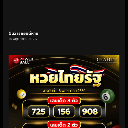
ฝันว่ารถยนต์หาย
14 พฤษภาคม 2026