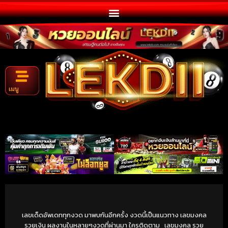
เมนู
เลขเด็ดอัพเดททุกงวด มาพบกันอีกครั้ง งวดนี้เป็นแนวทาง เลขมงคล
รวยเงิน ผลงานในหลายๆงวดที่ผ่านมา ใครติดตาม เลขมงคล รวย