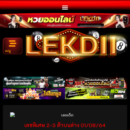
เมนู
เลขพิเศษ 2-3 ตัวบนล่าง 01/08/64