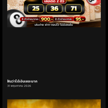
ฝันว่าได้เงินเยอะมาก
31 พฤษภาคม 2026